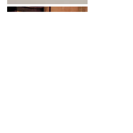
Le Capitaine
année
2024
matériaux
chêne, laque étirée,
tapisserie
oak, stretched lacquered,
upholstery
dimensions
86 x 100 H74cm
éditeur
Hauvette & Madani